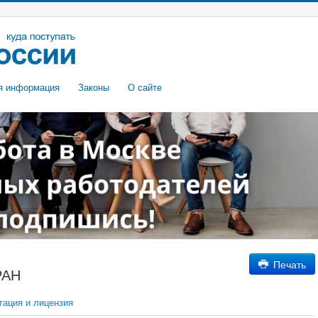
я информация
Законы
О сайте
Печать
РАН
тация и лицензия