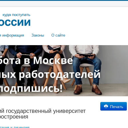
я информация
Законы
О сайте
Печать
ий государственный университет
ростроения
тация и лицензия