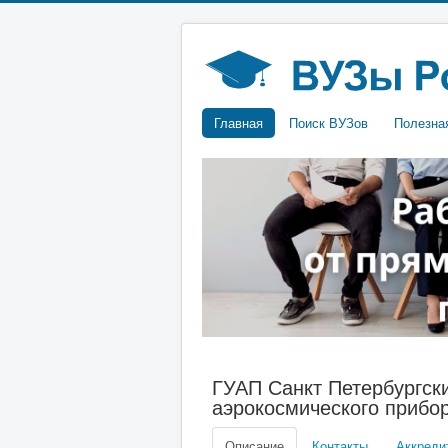
Главная
Поиск ВУЗов
Полезна
ГУАП Санкт Петербургск
аэрокосмического прибо
Описание
Контакты
Аккреди